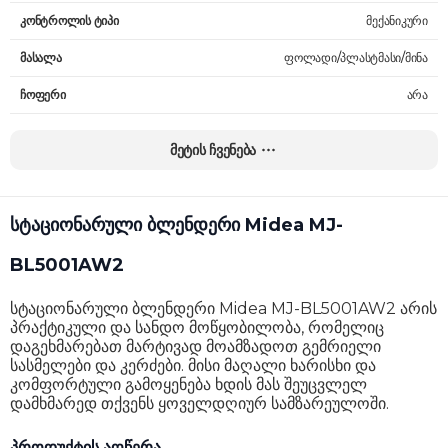
კონტროლის ტიპი
მექანიკური
მასალა
ფოლადი/პლასტმასი/მინა
ჩოფერი
არა
ჩოფერის მოცულობა
-
მეტის ჩვენება
ჯამის მოცულობა
1.5 ლ
ჭიქის მოცულობა
-
სტაციონარული ბლენდერი Midea MJ-
სიმძლავრე
1000 W
BL5001AW2
შემავალი დენის ძაბვა
220 V
სტაციონარული ბლენდერი Midea MJ-BL5001AW2 არის
ფუნქციები
ათქვეფა
პრაქტიკული და სანდო მოწყობილობა, რომელიც
დაგეხმარებათ მარტივად მოამზადოთ გემრიელი
კომპლექტაცია
-
სასმელები და კერძები. მისი მაღალი ხარისხი და
კომფორტული გამოყენება ხდის მას შეუცვლელ
ზომები
41.6 x 20.7 x 20 სმ
დამხმარედ თქვენს ყოველდღიურ სამზარეულოში.
წონა
4.1 კგ
პროდუქტის აღწერა