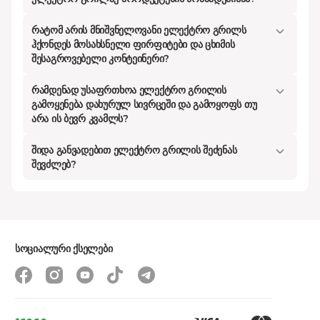
ელექტრო გრილი ორივე მხრიდან
თანაბრად ამუშავებს პროდუქტს, რაც
რატომ არის მნიშვნელოვანი ელექტრო გრილს
ჰქონდეს მოსახსნელი ფირფიტები და ცხიმის
იმას ნიშნავს, რომ წვენი შიგნით
შესაგროვებელი კონტეინერი?
რჩება, ზედაპირზე კი ის სასურველი
ხრაშუნა კანი იქმნება, რომელიც
რამდენად უსაფრთხოა ელექტრო გრილის
გამოყენება დახურულ სივრცეში და გამოყოფს თუ
ყველას ასე ძალიან გვიყვარს. გარდა
არა ის ბევრ კვამლს?
ამისა, ზედმეტი ცხიმი სპეციალურ
კონტეინერში იწურება, რაც კერძს
შიდა განვადებით ელექტრო გრილის შეძენას
შევძლებ?
ბევრად უფრო მსუბუქს ხდის.
თუ ეძებთ ელექტრო გრილს იაფად,
ეს არ ნიშნავს, რომ ხარისხზე უარი
უნდა თქვათ. მაგალითად, Franko-სა
და Ardesto-ს მოდელები იდეალური
სოციალური ქსელები
არჩევანია მარტივი კერძების
მოსამზადებლად, მაგალითად
სენდვიჩების ან ქათმის ფილეს