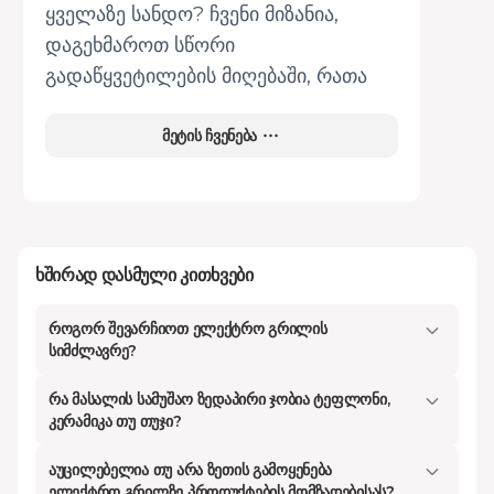
ყველაზე სანდო? ჩვენი მიზანია,
დაგეხმაროთ სწორი
გადაწყვეტილების მიღებაში, რათა
შეიძინოთ რეალურად გამოსადეგი
და საუკეთესო ვარიანტი.
მეტის ჩვენება
Kontakt.ge
-ზე წარმოდგენილია
მრავალფეროვანი არჩევანი, სადაც
სამზარეულოს გრილი შეგიძლიათ
შეარჩიოთ როგორც ბიუჯეტური, ისე
ხშირად დასმული კითხვები
პრემიუმ კატეგორიიდან.
როგორ შევარჩიოთ ელექტრო გრილის
რატომ უნდა შეიძინო ელექტრო გრილი
სიმძლავრე?
და რა განსხვავებაა ტაფაზე
რა მასალის სამუშაო ზედაპირი ჯობია ტეფლონი,
კერამიკა თუ თუჯი?
მომზადებულსა და გრილზე შემწვარს
შორის?
აუცილებელია თუ არა ზეთის გამოყენება
ელექტრო გრილზე პროდუქტების მომზადებისას?