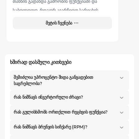
თანხის გადახდა გაშრობის ფუნქციაში და
საბოლოოდ, როგორ ავარჩიოთ სარეცხის
მანქანა ისე, რომ წლების განმავლობაში
მეტის ჩვენება
შეუფერხებლად გვემსახუროს? ამ სტატიაში
სწორედ ამ მნიშვნელოვან დეტალებს
განვიხილავთ, რათა დაგეხმაროთ თქვენთვის
ყველაზე ხელსაყრელი და გონივრული
ხშირად დასმული კითხვები
გადაწყვეტილების მიღებაში.
შემიძლია უპროცენტო შიდა განვადებით
Kontakt.ge
-ზე ხელმისაწვდომია მსოფლიოში
საგრებლობა?
წამყვანი ბრენდების უახლესი თაობის
რას ნიშნავს ინვერტორული ძრავი?
მოწყობილობები, როგორც ბიუჯეტურ
კატეგორიაში, ასევე პრემიუმ კლასში,
რას გულისხმობს ორთქლით რეცხვის ფუნქცია?
რომლებიც ულტრათანამედროვე დიზაინითა და
წარმოუდგენელი ენერგოეფექტურობით
რას ნიშნავს ბრუნვის სიჩქარე (RPM)?
გამოირჩევიან. ჩვენი უმთავრესი მიზანია,