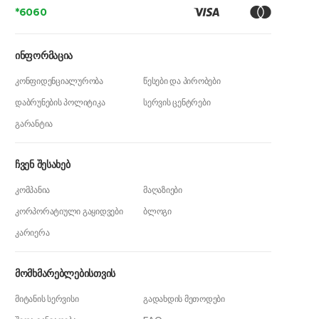
*6060
გამაცხელებლები არსებობს ბაზარზე?
სანამ კონკრეტულ მახასიათებლებზე
ინფორმაცია
გადავალთ, მნიშვნელოვანია
კონფიდენციალურობა
წესები და პირობები
გავიაზროთ მუშაობის პრინციპი.
დაბრუნების პოლიტიკა
სერვის ცენტრები
ბაზარზე ძირითადად ორი
გარანტია
ტექნოლოგიური მიდგომა გვხვდება:
გამდინარე და დაგროვებითი ტიპის
ჩვენ შესახებ
სისტემები.
კომპანია
მაღაზიები
გამდინარე მოდელები,
კორპორატიული გაყიდვები
ბლოგი
რომლებსაც ხშირად ავზის გარეშე
კარიერა
მოწყობილობებსაც უწოდებენ,
წყალს უშუალოდ მისი მოხმარების
მომხმარებლებისთვის
მომენტში აცხელებენ. როგორც კი
ონკანს ხსნით, სისტემაში არსებული
მიტანის სერვისი
გადახდის მეთოდები
მძლავრი ძრავი წამებში ახდენს