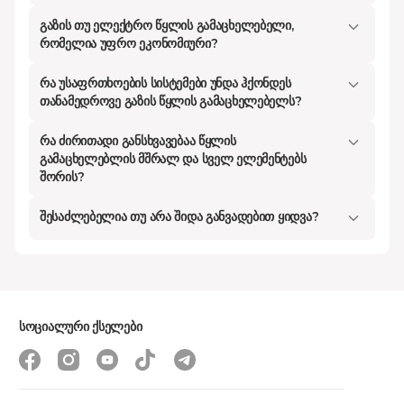
სრულ უსაფრთხოებას. როგორც წესი,
გაზის თუ ელექტრო წყლის გამაცხელებელი,
წყლის გამაცხელებელი
რომელია უფრო ეკონომიური?
გრძელვადიანი ინვესტიციაა და ის
წლების განმავლობაში
რა უსაფრთხოების სისტემები უნდა ჰქონდეს
თანამედროვე გაზის წყლის გამაცხელებელს?
შეუფერხებლად უნდა მუშაობდეს. ამ
დეტალურ გზამკვლევში ჩვენ
რა ძირითადი განსხვავებაა წყლის
განვიხილავთ ყველა იმ ტექნიკურ
გამაცხელებლის მშრალ და სველ ელემენტებს
შორის?
ნიუანსს, რაც დაგეხმარებათ მიიღოთ
ინფორმირებული გადაწყვეტილება,
შესაძლებელია თუ არა შიდა განვადებით ყიდვა?
გაერკვეთ სპეციფიკურ
ტერმინოლოგიაში და შეარჩიოთ
ზუსტად ის მოდელი, რომელიც
თქვენს საცხოვრებელ პირობებს
სოციალური ქსელები
იდეალურად მოერგება.
როგორ მუშაობს და რა ტიპის წყლის