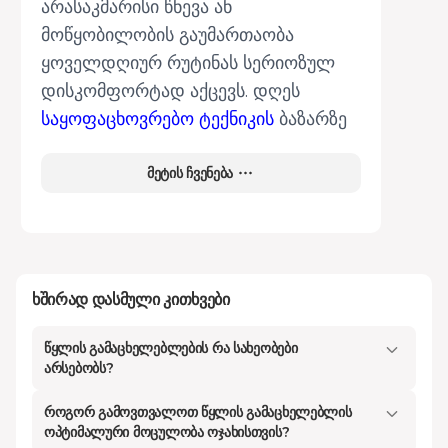
არასაკმარისი წნევა ან
მოწყობილობის გაუმართაობა
ყოველდღიურ რუტინას სერიოზულ
დისკომფორტად აქცევს. დღეს
საყოფაცხოვრებო ტექნიკის
ბაზარზე
წარმოდგენილია უამრავი
განსხვავებული მოდელი, დაწყებული
მეტის ჩვენება
კომპაქტური ელექტრო სისტემებიდან,
დამთავრებული მძლავრი გაზის
დანადგარებით.
ხშირად დასმული კითხვები
სწორად შერჩეული მოწყობილობა
ნიშნავს არა მხოლოდ კომფორტულ
წყლის გამაცხელებლების რა სახეობები
არსებობს?
შხაპს, არამედ კომუნალური ხარჯების
მნიშვნელოვან შემცირებას და, რაც
როგორ გამოვთვალოთ წყლის გამაცხელებლის
ყველაზე მთავარია, თქვენი ოჯახის
ოპტიმალური მოცულობა ოჯახისთვის?