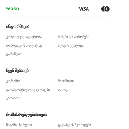
*6060
სმარტ საათები ბავშვებისთვის
ინფორმაცია
ბავშვებისთვის ჭკვიანი საათის შეძენა მათ
კონფიდენციალურობა
წესები და პირობები
უსაფრთხოებას და სასიამოვნო გამოცდილებას
დაბრუნების პოლიტიკა
სერვის ცენტრები
უზრუნველყოფს. სმარტ საათი გვთავაზობს ისეთ
გარანტია
ფუნქციებს, როგორიცაა GPS, SOS და სხვა
touch-and-play ფუნქცია, რაც მშობლებს
ჩვენ შესახებ
პატარების უსაფრთხოების გაუმჯობესება-
კომპანია
მაღაზიები
შენარჩუნებაში ეხმარება.
კორპორატიული გაყიდვები
ბლოგი
კარიერა
სმარტ საათები ქალებისა და
მამაკაცებისთვის
მომხმარებლებისთვის
მიტანის სერვისი
გადახდის მეთოდები
ჩვენი ქალის და მამაკაცის ჭკვიანი საათების