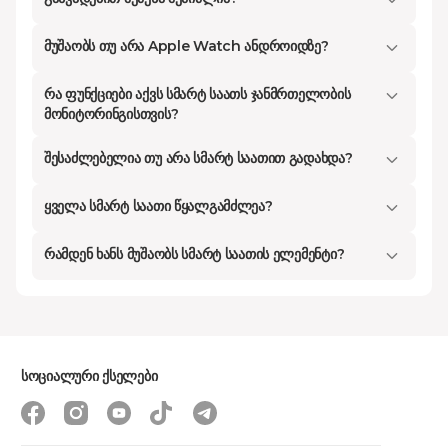
ის და ტექ. ინდუსტრიის სხვა გიგანტებისა და
დამკვიდრებული ბრენდების მიერ შექმნილ
მუშაობს თუ არა Apple Watch ანდროიდზე?
საუკეთესო ტექნოლოგიებს.
უპასუხეთ და განახორციელეთ ზარები
რა ფუნქციები აქვს სმარტ საათს ჯანმრთელობის
მონიტორინგისთვის?
პირდაპირ მაჯიდან
უსადენო კავშირი მოძრაობისას ჭკვიანი
შესაძლებელია თუ არა სმარტ საათით გადახდა?
საათების ერთ-ერთი უმნიშვნელოვანესი
ყველა სმარტ საათი წყალგამძლეა?
უპირატესობაა, რადგან ისინი ხელს უწყობს
სატელეფონო ზარების განხორციელებას
რამდენ ხანს მუშაობს სმარტ საათის ელემენტი?
მინიმალური ძალისხმევით.
თანამედროვე
ჭკვიანი საათები
შესანიშნავი არჩევანია საქმიანი
და ფიზიკურად აქტიური ადამიანებისთვის,
რადგან მათი დახმარებით პირდაპირ მაჯიდან
სოციალური ქსელები
შეიძლება ზარების წამოწყება-მიღება,
შეტყობინებების ნახვა, აქტივობის შემოწმება და
სხვა.