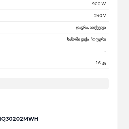
900 W
240 V
დაჭრა, ათქვეფა
საზომი ჭიქა, ჩოფერი
-
1.6 კგ
24 თვე
un MQ30202MWH