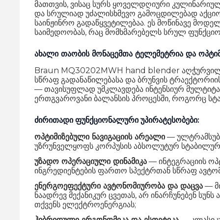
მათთვის, ვისაც სურს ყოველდღიური კულინარიული
და სრულიად უძალისხმევო გამოცდილებად აქციო
საინჟინრო გადაწყვეტილებაა. ეს მოწინავე მო
საიმედოობას, რაც მომხმარებელს სრულ ფუნქცი
ახალი თაობის მონაცემთა ტელემეტრია და ოპტი
Braun MQ30202MWH hand blender აღჭურვილია 
სწრაფ გადანაწილებასა და ბრუნვის ტრაექტორიის
— თავისუფლად უმკლავდება ინტენსიურ მულტიტასკი
ერთგვაროვანი ბალანსის პროცესში, როგორც სტა
ძირითადი ფუნქციონალური უპირატესობები:
ოპტიმიზებული ნავიგაციის არეალი
— ულტრამსუბუ
უზრუნველყოფს კორპუსის აბსოლუტურ სტაბილურობ
უზადო ოპერაციული დინამიკა
— ინტეგრაციის ოპ
ინგრედიენტების ფართო სპექტრთან სწრაფ ავტომა
ენერგოეფექტური ავტონომიურობა და დაცვა
— მი
ნაადრევ მექანიკურ ცვეთას, არ ინარჩუნებენ სუნს
თქვენს ელექტროენერგიას;
ჰიბრიდული ერგონომიკა და ესთეტიკა
— კლასიკუ