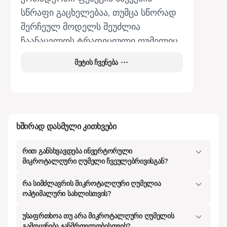
სწრაფი გაცხელებაა, თუმცა სწორად
შერჩეულ მოდელს შეუძლია
ჩაანაცვლოს ტრადიციული ღუმელიც
კი, დაზოგოს ელექტროენერგია და
მეტის ჩვენება
შეგვინარჩუნოს პროდუქტში
არსებული სასარგებლო ვიტამინები.
Kontakt.ge-ზე გვაქვს 30-ზე მეტი
სხვადასხვა მოდელი, დაწყებული
ბიუჯეტური ვარიანტებიდან,
ხშირად დასმული კითხვები
რომლებიც 129 ლარიდან იწყება,
რით განსხვავდება ინვერტორული
დასრულებული პრემიუმ კლასის
მიკროტალღური ღუმელი ჩვეულებრივისგან?
მოდელებით 1470 ლარამდე.
შერჩევისას ყურადღება უნდა
რა სიმძლავრის მიკროტალღური ღუმელია
ოპტიმალური სახლისთვის?
მიაქციოთ სამზარეულოს ფართს და
ოჯახის წევრების რაოდენობას.
უსაფრთხოა თუ არა მიკროტალღური ღუმელის
გამოყენება ჯანმრთელობისთვის?