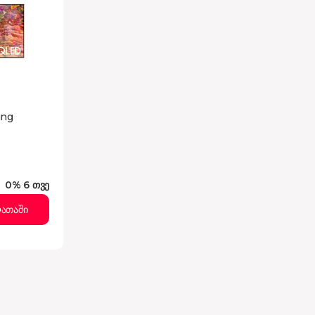
ung
0% 6 თვე
ათაში