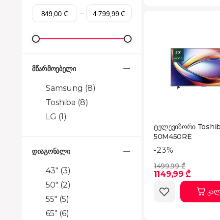
მწარმოებელი
Samsung
(8)
Toshiba
(8)
LG
(1)
ტელევიზორი Toshi
50M450RE
-23%
დიაგონალი
1499,99 ₾
43"
(3)
1149,99 ₾
50"
(2)
კალ
55"
(5)
65"
(6)