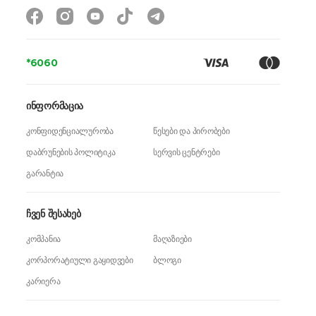
RAM მოცულობა
12 GB
მეხსიერების ბარათის მხარდაჭერა
არა
Sim ტიპი
*6060
Nano-SIM
4G (LTE)
დიახ
ინფორმაცია
5G
დიახ
კონფიდენციალურობა
წესები და პირობები
eSim
დიახ
დაბრუნების პოლიტიკა
სერვის ცენტრები
NFC
დიახ
გარანტია
ეკრანის ტიპი
Foldable Dynamic LTPO AMOLED 2X
ჩვენ შესახებ
ეკრანის დაცვა
Corning Gorilla Glass Ceramic 2
კომპანია
მაღაზიები
ეკრანის ფორმატი
23.1:9
კორპორატიული გაყიდვები
ბლოგი
სიკაშკაშე
2600 nits (peak)
კარიერა
ეკრანის გარჩევადობა
1968 x 2184