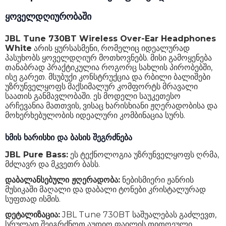
ხმის დახშობა
არა
ყოველდღიურობაში
Bluetooth
6.0
JBL Tune 730BT Wireless Over-Ear Headphones
ზარის კონტროლი
არა
White
არის ყურსასმენი, რომელიც იდეალურად
პასუხობს ყოველდღიურ მოთხოვნებს. მისი გამოყენება
წყალგამძლეობის სტანდარტი
არა
თანაბრად პრაქტიკულია როგორც სახლის პირობებში,
ისე გარეთ. მსუბუქი კონსტრუქცია და რბილი ბალიშები
წონა
219 გ
უზრუნველყოფს მაქსიმალურ კომფორტს მრავალი
საათის განმავლობაში. ეს მოდელი საუკეთესო
გარანტია
24 თვე
არჩევანია მათთვის, ვისაც ხარისხიანი ჟღერადობისა და
მოხერხებულობის იდეალური კომბინაცია სურს.
ხმის ხარისხი და ბასის შეგრძნება
JBL Pure Bass:
ეს ტექნოლოგია უზრუნველყოფს ღრმა,
მძლავრ და მკვეთრ ბასს.
დაბალანსებული ჟღერადობა:
ნებისმიერი ჟანრის
მუსიკაში მაღალი და დაბალი ტონები კრისტალურად
სუფთად ისმის.
დეტალიზაცია:
JBL Tune 730BT საშუალებას გაძლევთ,
სრულად შეიგრძნოთ აუდიო ფაილის თითოეული