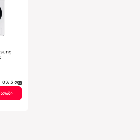
msung
P
0% 3 თვე
ათაში