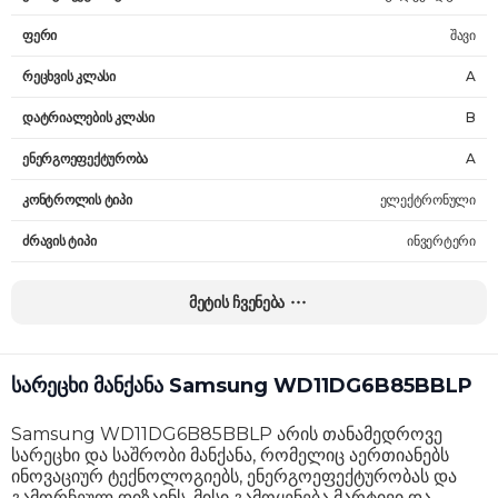
ფერი
შავი
რეცხვის კლასი
A
დატრიალების კლასი
B
ენერგოეფექტურობა
A
კონტროლის ტიპი
ელექტრონული
ძრავის ტიპი
ინვერტერი
ჩატვირთვის ტიპი
წინა
მეტის ჩვენება
მაქსიმალური ჩატვირთვა
11 კგ
სიჩქარის რეგულირება
დიახ
სარეცხი მანქანა Samsung WD11DG6B85BBLP
წყლის მოხმარება ერთი ციკლისას
54 ლ
Samsung WD11DG6B85BBLP არის თანამედროვე
მაქს. ბრუნვის სიჩქარე
1400 RPM
სარეცხი და საშრობი მანქანა, რომელიც აერთიანებს
ინოვაციურ ტექნოლოგიებს, ენერგოეფექტურობას და
ხმაურის დონე (რეცხვა)
62 dB
გამორჩეულ დიზაინს. მისი გამოყენება მარტივი და