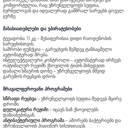
კომფორტულია, რაც უზრუნველყოფს სუფთა,
ხმაურის დონე (დატრიალება)
74 dB
სურნელოვან და იდეალურად გამშრალ სარეცხს ყოველ
ჯერზე.
პროგრამების რაოდენობა
25
მახასიათებლები და უპირატესობები
ორთქლით რეცხვა
დიახ
ტევადობა: 11 კგ – შესაფერისია დიდი რაოდენობის
საშრობი
დიახ
სარეცხისთვის.
საშრობი ფუნქცია – გარეცხვის შემდეგ ტანსაცმელი
უსაფრთხოება
დაბლოკვა ბავშვისგან
ავტომატურად შრება.
ინტელექტუალური კონტროლი – ავტომატურად ირჩევს
ტაიმერი
დიახ
ოპტიმალურ რეჟიმს ქსოვილის ტიპის მიხედვით.
დაბალი ხმაურის დონე – უზრუნველყოფს მშვიდ
ეკრანი
დიახ
გარემოს რეცხვის დროს.
ზომები
80 x 60 x 60 სმ
მრავალფეროვანი პროგრამები
წონა
76 კგ
სწრაფი რეცხვა
– უზრუნველყოფს სუფთა შედეგს მცირე
გარანტია
24 თვე
დროში.
დელიკატური რეჟიმი
– იცავს ნაზ ქსოვილებს
დაზიანებისგან.
ანტიბაქტერიული პროგრამა
– აშორებს ბაქტერიებს და
უზრუნველყოფს ჰიგიენურ სისუფთავეს.