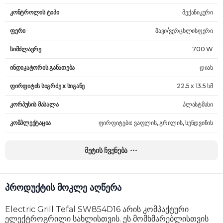
კონტროლის ტიპი
მექანიკური
ფერი
შავი/ვერცხლისფერი
სიმძლავრე
700 W
ინდიკატორის განათება
დიახ
ფირფიტის სიგრძე x სიგანე
22.5 x 13.5 სმ
კორპუსის მასალა
პლასტმასი
კომპლექტაცია
ფირფიტები: ვაფლის, გრილის, სენდვიჩის
ზომები
21.99 x 42.01 x 21.99 სმ
მეტის ჩვენება
წონა
4.3 კგ
გარანტია
24 თვე
პროდუქტის მოკლე აღწერა
Electric Grill Tefal SW854D16 არის კომპაქტური
ელექტროგრილი სახლისთვის. ეს მომხმარებლისთვის