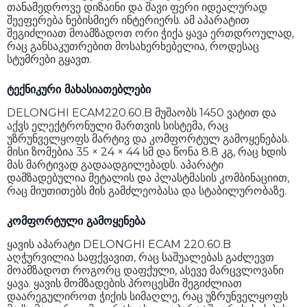
თანამედროვე დიზაინი და შავი ფერი იდეალურად
სიმძლავრე
1450 W
შეეფერება ნებისმიერ ინტერიერს. ამ აპარატით
შეგიძლიათ მოამზადოთ ორი ჭიქა ყავა ერთდროულად,
კორპუსის მასალა
პლასტმასი
რაც განსაკუთრებით მოსახერხებელია, როდესაც
სტუმრები გყავთ.
ზომები
24 x 44 x 35 სმ
ტექნიკური მახასიათებლები
წონა
8.8 კგ
DELONGHI ECAM220.60.B მუშაობს 1450 ვატით და
გარანტია
36 თვე
აქვს ელექტრონული მართვის სისტემა, რაც
უზრუნველყოფს მარტივ და კომფორტულ გამოყენებას.
მისი ზომებია 35 × 24 × 44 სმ და წონა 8.8 კგ, რაც ხდის
მას მარტივად გადაადგილებადს. აპარატი
დამზადებულია მეტალის და პლასტმასის კომბინაციით,
რაც მიუთითებს მის გამძლეობასა და სტაბილურობაზე.
კომფორტული გამოყენება
ყავის აპარატი DELONGHI ECAM 220.60.B
აღჭურვილია საფქვავით, რაც საშუალებას გაძლევთ
მოამზადოთ როგორც დაფქული, ასევე მარცვლოვანი
ყავა. ყავის მომზადების პროცესში შეგიძლიათ
დაარეგულიროთ ჭიქის სიმაღლე, რაც უზრუნველყოფს