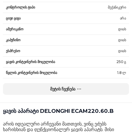
კონტროლის ტიპი
მექანიკური
ცივი ყავა
არა
ამერიკანო
დიახ
კაპუჩინო
დიახ
ესპრესო
დიახ
ყავის კონტეინერის მოცულობა
250 გ
წყლის კონტეინერის მოცულობა
1.8 ლ
რძის ქაფის ამომყვანი
დიახ
მეტის ჩვენება
ყავის ტიპი
ყავის მარცვლები
ფინჯანის მაქს. სიმაღლე
14 სმ
ყავის აპარატი DELONGHI ECAM220.60.B
წნევა
15 bar
არის იდეალური არჩევანი მათთვის, ვინც ეძებს
ყავის სიძლიერის შემრჩევი
დიახ
ხარისხიან და ფუნქციონალურ ყავის აპარატს. მისი