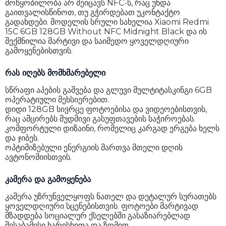
მოწყობილობა არ შეიცავს NFC-ს, რაც უნდა
ეკრანის დაცვა
Corning Gorilla Glass 3
გაითვალისწინოთ, თუ გჭირდებათ უკონტაქტო
ეკრანის ფორმატი
20 : 9
გადახდები. მოდელის სრული სახელია Xiaomi Redmi
15C 6GB 128GB Without NFC Midnight Black და ის
სიკაშკაშე
810 nits
შექმნილია მარტივი და საიმედო ყოველდღიური
გამოყენებისთვის.
ეკრანის გარჩევადობა
720 x 1600
რას იღებს მომხმარებელი
ეკრანის დიაგონალი
6.9"
სწრაფი აპების გაშვება და გლუვი მულტიტასკინგი 6GB
პიქსელი თითეულ ინჩზე
254 ppi
ოპერატიული მეხსიერებით.
დიდი 128GB სივრცე ფოტოებისა და ვიდეოებისთვის,
განახლების სიხშირე
120 Hz
რაც ამცირებს მუდმივი გასუფთავების საჭიროებას.
კომფორტული დიზაინი, რომელიც კარგად ერგება ხელს
ოპტიკური გადიდება
არა
და ჯიბეს.
ოპტიმიზებული ენერგიის მართვა მთელი დღის
გრაფიკული პროცესორი
Mali-G52 MC2
ავტონომიისთვის.
Dolby Vision
არა
კამერა და გამოყენება
ელემენტი (mAh)
6000 mAh
კამერა უზრუნველყოფს ნათელ და დეტალურ სურათებს
ყოველდღიური სცენებისთვის. ფოტოები მარტივად
ელემენტის ტიპი
Li-Po
მზადდება სოციალურ ქსელებში გასაზიარებლად
შესაბამისი ხარისხითა და ზომით.
უსადენო დამუხტვა
არა