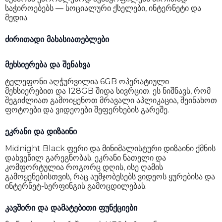
ოპერაციული სისტემა
Android 15
საჭიროებებს — სოციალური ქსელები, ინტერნეტი და
მედია.
პროცესორი
Mediatek Helio G81 Ultra (12 nm)
ძირითადი მახასიათებლები
ბირთვის რაოდენობა
8
შიდა მეხსიერება
128 GB
მეხსიერება და შენახვა
RAM მოცულობა
6 GB
ტელეფონი აღჭურვილია 6GB ოპერატიული
მეხსიერებით და 128GB შიდა სივრცით. ეს ნიშნავს, რომ
მეხსიერების ბარათის მხარდაჭერა
დიახ
შეგიძლიათ გამოიყენოთ მრავალი აპლიკაცია, შეინახოთ
ფოტოები და ვიდეოები შეფერხების გარეშე.
Sim ტიპი
Nano-SIM
ეკრანი და დიზაინი
4G (LTE)
დიახ
Midnight Black ფერი და მინიმალისტური დიზაინი ქმნის
5G
არა
დახვეწილ გარეგნობას. ეკრანი ნათელი და
კომფორტულია როგორც დღის, ისე ღამის
eSim
არა
გამოყენებისთვის, რაც აუმჯობესებს ვიდეოს ყურებისა და
ინტერნეტ-სერფინგის გამოცდილებას.
NFC
არა
ეკრანის ტიპი
IPS LCD
კავშირი და დამატებითი ფუნქციები