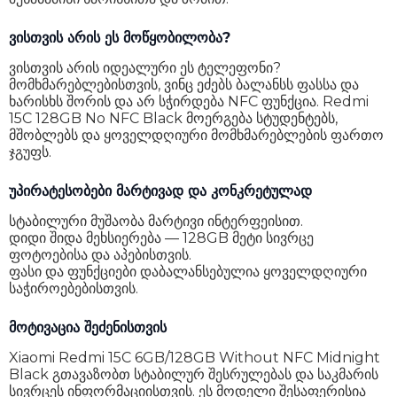
სწრაფი დამუხტვა
დიახ
ვისთვის არის ეს მოწყობილობა?
თანდართული კაბელი
USB Type-C 2.0
ვისთვის არის იდეალური ეს ტელეფონი?
მომხმარებლებისთვის, ვინც ეძებს ბალანსს ფასსა და
სპიკერების რაოდენობა
2
ხარისხს შორის და არ სჭირდება NFC ფუნქცია. Redmi
15C 128GB No NFC Black მოერგება სტუდენტებს,
ყურსასმენის ინტერფეისი
3.5mm jack
მშობლებს და ყოველდღიური მომხმარებლების ფართო
ჯგუფს.
სტერეო ხმა
არა
უპირატესობები მარტივად და კონკრეტულად
კომპლექტაცია
თანდართული კაბელი, ადაპტერი
სტაბილური მუშაობა მარტივი ინტერფეისით.
Wi-Fi
Wi-Fi 802.11 a/b/g/n/ac
დიდი შიდა მეხსიერება — 128GB მეტი სივრცე
ფოტოებისა და აპებისთვის.
Bluetooth
5.4
ფასი და ფუნქციები დაბალანსებულია ყოველდღიური
საჭიროებებისთვის.
GPS
დიახ
მოტივაცია შეძენისთვის
კომპასი
დიახ
Xiaomi Redmi 15C 6GB/128GB Without NFC Midnight
გარემო ნათების სენსორი
დიახ
Black გთავაზობთ სტაბილურ შესრულებას და საკმარის
სივრცეს ინფორმაციისთვის. ეს მოდელი შესაფერისია
IP დაცვა
IP64