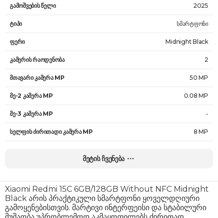
გამოშვების წელი
2025
ტიპი
სმარტფონი
ფერი
Midnight Black
კამერის რაოდენობა
2
მთავარი კამერა MP
50 MP
მე-2 კამერა MP
0.08 MP
მე-3 კამერა MP
-
სელფის ძირითადი კამერა MP
8 MP
სახის ამომცნობი
არა
მეტის ჩვენება
ავტო-ფოკუსი
დიახ
ვიდეოს გარჩევადობა
1080p@30fps
Xiaomi Redmi 15C 6GB/128GB Without NFC Midnight
Black არის პრაქტიკული სმარტფონი ყოველდღიური
HDR მხარდაჭერა
არა
გამოყენებისთვის. მარტივი ინტერფეისი და სტაბილური
მუშაობა უპრობლემოდ აკმაყოფილებს ძირითად