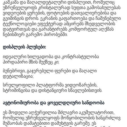
კაშკაშა და მაღალდეტალური დისპლეით, რომელიც
კომპლექტაცია
თანდართული კაბელი
უზრუნველყოფს კრისტალურად სუფთა გამოსახულებას
ვიდეოების ყურების, ფოტოების დათვალიერებისა და
Wi-Fi
Wi-Fi 802.11 a/b/g/n/ac
გეიმინგის დროს. ეკრანის გაფართოება და ჩაშენებული
ტექნოლოგიები ეფექტურად ამცირებს მხედველობის
Bluetooth
5.0
დატვირთვას და გარანტირებს კომფორტულ აღქმას
ნებისმიერ გარემო პირობებში.
GPS
დიახ
დისპლეის პლუსები:
კომპასი
დიახ
იდეალური ხილვადობა და კონტრასტულობა
გარემო ნათების სენსორი
დიახ
პირდაპირი მზის შუქზეც კი;
IP დაცვა
IP64
ბუნებრივი, გაჯერებული ფერები და მაღალი
დეტალიზაცია;
ზომები
171.1 x 80.5 x 8.6 მმ
სრულყოფილი პლატფორმა ვიდეოზარების,
სტრიმინგისა და დისტანციური სწავლებისთვის.
წონა
224 გ
გარანტია
24 თვე
ავტონომიურობა და ყოველდღიური სანდოობა
ეს მოდელი აღჭურვილია მძლავრი აკუმულატორით,
რომელიც უზრუნველყოფს მოწყობილობის ხანგრძლივ
მუშაობას დამატებითი დამუხტვის გარეშე. ეს