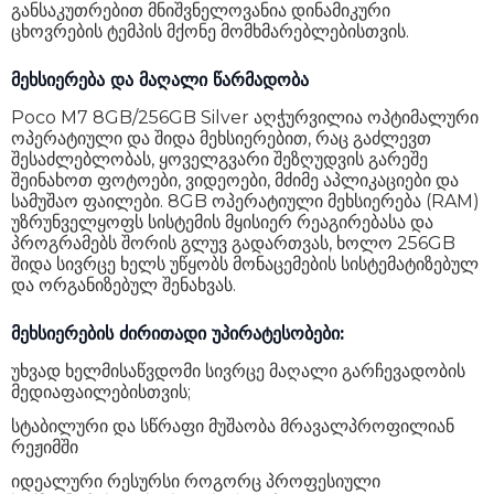
განსაკუთრებით მნიშვნელოვანია დინამიკური
ცხოვრების ტემპის მქონე მომხმარებლებისთვის.
Sim ტიპი
Nano-SIM
4G (LTE)
დიახ
მეხსიერება და მაღალი წარმადობა
5G
არა
Poco M7 8GB/256GB Silver აღჭურვილია ოპტიმალური
ოპერატიული და შიდა მეხსიერებით, რაც გაძლევთ
eSim
არა
შესაძლებლობას, ყოველგვარი შეზღუდვის გარეშე
შეინახოთ ფოტოები, ვიდეოები, მძიმე აპლიკაციები და
NFC
არა
სამუშაო ფაილები. 8GB ოპერატიული მეხსიერება (RAM)
უზრუნველყოფს სისტემის მყისიერ რეაგირებასა და
ეკრანის ტიპი
IPS
პროგრამებს შორის გლუვ გადართვას, ხოლო 256GB
შიდა სივრცე ხელს უწყობს მონაცემების სისტემატიზებულ
ეკრანის დაცვა
Mohs level 6
და ორგანიზებულ შენახვას.
ეკრანის ფორმატი
19.5:9
მეხსიერების ძირითადი უპირატესობები:
სიკაშკაშე
850 nits
უხვად ხელმისაწვდომი სივრცე მაღალი გარჩევადობის
მედიაფაილებისთვის;
ეკრანის გარჩევადობა
1080 x 2340
სტაბილური და სწრაფი მუშაობა მრავალპროფილიან
ეკრანის დიაგონალი
6.9"
რეჟიმში
იდეალური რესურსი როგორც პროფესიული
პიქსელი თითეულ ინჩზე
374 ppi