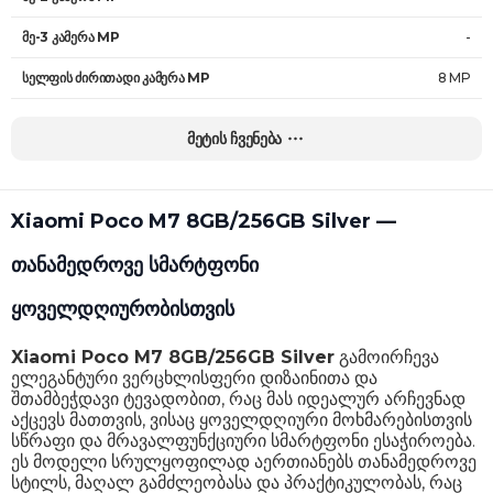
მე-3 კამერა MP
-
სელფის ძირითადი კამერა MP
8 MP
სახის ამომცნობი
დიახ
მეტის ჩვენება
ავტო-ფოკუსი
დიახ
ვიდეოს გარჩევადობა
1080p@30fps
Xiaomi Poco M7 8GB/256GB Silver —
HDR მხარდაჭერა
დიახ
თანამედროვე სმარტფონი
ოპერაციული სისტემა
Android 15
ყოველდღიურობისთვის
პროცესორი
Qualcomm SM6225 Snapdragon 685 (6 nm)
Xiaomi Poco M7 8GB/256GB Silver
გამოირჩევა
ბირთვის რაოდენობა
8
ელეგანტური ვერცხლისფერი დიზაინითა და
შთამბეჭდავი ტევადობით, რაც მას იდეალურ არჩევნად
შიდა მეხსიერება
256 GB
აქცევს მათთვის, ვისაც ყოველდღიური მოხმარებისთვის
სწრაფი და მრავალფუნქციური სმარტფონი ესაჭიროება.
RAM მოცულობა
8 GB
ეს მოდელი სრულყოფილად აერთიანებს თანამედროვე
სტილს, მაღალ გამძლეობასა და პრაქტიკულობას, რაც
მეხსიერების ბარათის მხარდაჭერა
დიახ