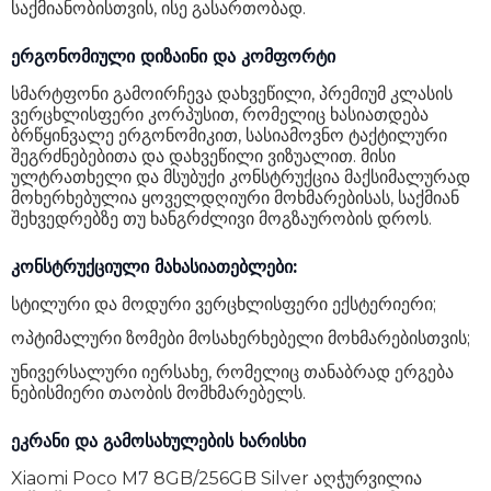
საქმიანობისთვის, ისე გასართობად.
განახლების სიხშირე
144 Hz
ერგონომიული დიზაინი და კომფორტი
ოპტიკური გადიდება
არა
სმარტფონი გამოირჩევა დახვეწილი, პრემიუმ კლასის
გრაფიკული პროცესორი
Adreno 610
ვერცხლისფერი კორპუსით, რომელიც ხასიათდება
ბრწყინვალე ერგონომიკით, სასიამოვნო ტაქტილური
Dolby Vision
არა
შეგრძნებებითა და დახვეწილი ვიზუალით. მისი
ულტრათხელი და მსუბუქი კონსტრუქცია მაქსიმალურად
ელემენტი (mAh)
7000 mAh
მოხერხებულია ყოველდღიური მოხმარებისას, საქმიან
შეხვედრებზე თუ ხანგრძლივი მოგზაურობის დროს.
ელემენტის ტიპი
Li-Ion
კონსტრუქციული მახასიათებლები:
უსადენო დამუხტვა
არა
სტილური და მოდური ვერცხლისფერი ექსტერიერი;
სწრაფი დამუხტვა
დიახ
ოპტიმალური ზომები მოსახერხებელი მოხმარებისთვის;
თანდართული კაბელი
USB Type-C 2.0
უნივერსალური იერსახე, რომელიც თანაბრად ერგება
ნებისმიერი თაობის მომხმარებელს.
სპიკერების რაოდენობა
1
ყურსასმენის ინტერფეისი
USB Type-C
ეკრანი და გამოსახულების ხარისხი
სტერეო ხმა
არა
Xiaomi Poco M7 8GB/256GB Silver აღჭურვილია