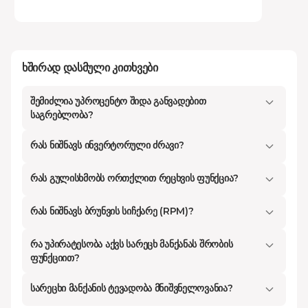
სწორედ ამ მნიშვნელოვან დეტალებს
განვიხილავთ, რათა დაგეხმაროთ თქვენთვის
ყველაზე ხელსაყრელი და გონივრული
ხშირად დასმული კითხვები
გადაწყვეტილების მიღებაში.
შემიძლია უპროცენტო შიდა განვადებით
Kontakt.ge
-ზე ხელმისაწვდომია მსოფლიოში
საგრებლობა?
წამყვანი ბრენდების უახლესი თაობის
რას ნიშნავს ინვერტორული ძრავი?
მოწყობილობები, როგორც ბიუჯეტურ
კატეგორიაში, ასევე პრემიუმ კლასში,
რას გულისხმობს ორთქლით რეცხვის ფუნქცია?
რომლებიც ულტრათანამედროვე დიზაინითა და
წარმოუდგენელი ენერგოეფექტურობით
რას ნიშნავს ბრუნვის სიჩქარე (RPM)?
გამოირჩევიან. ჩვენი უმთავრესი მიზანია,
რა უპირატესობა აქვს სარეცხ მანქანას შრობის
ტექნიკის შერჩევის პროცესი მაქსიმალურად
ფუნქციით?
გაგიმარტივოთ და გაპოვნინოთ მოდელი,
სარეცხი მანქანის ტევადობა მნიშვნელოვანია?
რომელიც ზუსტად მოერგება თქვენს