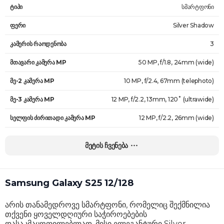
ტიპი
სმარტფონი
ფერი
Silver Shadow
კამერის რაოდენობა
3
მთავარი კამერა MP
50 MP, f/1.8, 24mm (wide)
მე-2 კამერა MP
10 MP, f/2.4, 67mm (telephoto)
მე-3 კამერა MP
12 MP, f/2.2, 13mm, 120˚ (ultrawide)
სელფის ძირითადი კამერა MP
12 MP, f/2.2, 26mm (wide)
სახის ამომცნობი
დიახ
მეტის ჩვენება
ავტო-ფოკუსი
დიახ
ვიდეოს გარჩევადობა
8K@24/30fps
Samsung Galaxy S25 12/128
HDR მხარდაჭერა
დიახ
არის თანამედროვე სმარტფონი, რომელიც შექმნილია
ოპერაციული სისტემა
Android 15
თქვენი ყოველდღიური საჭიროებების
დასაკმაყოფილებლად. მისი ელეგანტური Silver