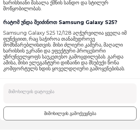
სწრაფი დამუხტვა
დიახ
ხარისხიანი მასალა ქმნის სანდო და სტილურ
მოწყობილობას.
თანდართული კაბელი
USB Type-C 3.2
რატომ უნდა შეიძინოთ Samsung Galaxy S25?
სპიკერების რაოდენობა
2
Samsung Galaxy S25 12/128 აღჭურვილია ყველა იმ
ყურსასმენის ინტერფეისი
USB Type-C
ფუნქციით, რაც საჭიროა თანამედროვე
მომხმარებლისთვის. მისი ძლიერი კამერა, მაღალი
სტერეო ხმა
არა
ხარისხის ეკრანი და ეფექტური პროცესორი
უზრუნველყოფს საუკეთესო გამოცდილებას. გარდა
კომპლექტაცია
თანდართული კაბელი
ამისა, მისი ელეგანტური დიზაინი და მსუბუქი წონა
კომფორტულს ხდის ყოველდღიური გამოყენებისას.
Wi-Fi
Wi-Fi 802.11 a/b/g/n/ac/6e/7
Bluetooth
5.4
GPS
დიახ
კომპასი
დიახ
მიმოხილვის გამოქვეყნება
გარემო ნათების სენსორი
დიახ
IP დაცვა
IP68
ზომები
146.9 x 70.5 x 7.2 მმ