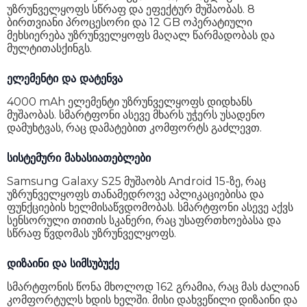
ეკრანის ფორმატი
19.5:9
უზრუნველყოფს სწრაფ და ეფექტურ მუშაობას. 8
ბირთვიანი პროცესორი და 12 GB ოპერატიული
სიკაშკაშე
2600 nits (peak)
მეხსიერება უზრუნველყოფს მაღალ წარმადობას და
მულტითასქინგს.
ეკრანის გარჩევადობა
1080 x 2340
ელემენტი და დატენვა
ეკრანის დიაგონალი
6.2"
4000 mAh ელემენტი უზრუნველყოფს დიდხანს
პიქსელი თითეულ ინჩზე
416 PPI
მუშაობას. სმარტფონი ასევე მხარს უჭერს უსადენო
დამუხტვას, რაც დამატებით კომფორტს გაძლევთ.
განახლების სიხშირე
120 Hz
ოპტიკური გადიდება
დიახ
სისტემური მახასიათებლები
Samsung Galaxy S25 მუშაობს Android 15-ზე, რაც
გრაფიკული პროცესორი
Adreno 830
უზრუნველყოფს თანამედროვე აპლიკაციებისა და
ფუნქციების ხელმისაწვდომობას. სმარტფონი ასევე აქვს
Dolby Vision
არა
სენსორული თითის სკანერი, რაც უსაფრთხოებასა და
სწრაფ წვდომას უზრუნველყოფს.
ელემენტი (mAh)
4000 mAh
ელემენტის ტიპი
Li-Ion
დიზაინი და სიმსუბუქე
უსადენო დამუხტვა
დიახ
სმარტფონის წონა მხოლოდ 162 გრამია, რაც მას ძალიან
კომფორტულს ხდის ხელში. მისი დახვეწილი დიზაინი და