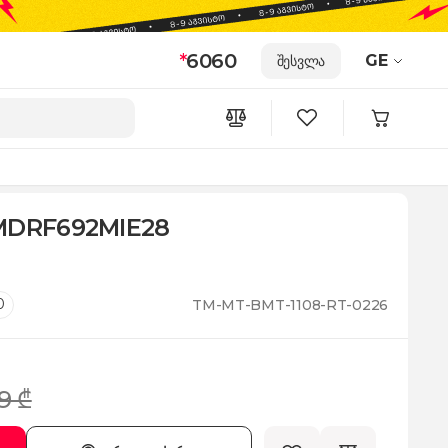
*
6060
GE
შესვლა
 MDRF692MIE28
0
TM-MT-BMT-1108-RT-0226
9 ₾