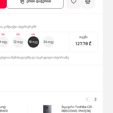
ერთი დაჭერით
ია, კონტაქტი აბედნიერებს!
0%
0%
0%
თვეში
9 თვე
12 თვე
18 თვე
24 თვე
127.78
₾
დებულია შემოსავლებზე და საკრედიტო ისტორიაზე
sung
მაცივარი Toshiba GR-
B1WR
RB500WE-PMJ(06)