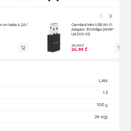
 on table 4.2A /
Gembird Mini USB Wi-Fi
Adapter 300Mbps (WNP-
UA300-01)
39,99 ₾
24,99 ₾
LAN
1 მ
100 გ
24 თვე