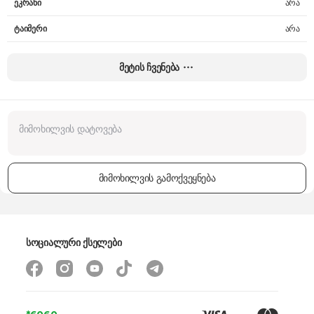
ეკრანი
არა
ტაიმერი
არა
სანთურის კონტროლის ტიპი
იტალიური გაზკონტროლი
მეტის ჩვენება
სანთურის მახასიათებლები
გაზი
ფერი
ვერცხლისფერი
გაზის სანთურების რაოდენობა
4
ცხობის მაქს. ტემპერატურა
230°C
მიმოხილვის გამოქვეყნება
ზომები
85 x 60 x 60 სმ
კომპლექტაცია
ღრმა ლანგარი
წონა
-
სოციალური ქსელები
გარანტია
36 თვე