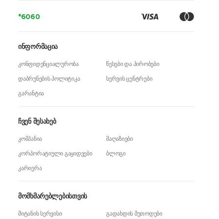
RAM მოცულობა
*6060
16 GB
RAM მეხსიერების ტიპი
DDR5
ინფორმაცია
RAM მეხსიერების სიჩქარე
2420 MHz
კონფიდენციალურობა
წესები და პირობები
SSD მოცულობა
512 GB
დაბრუნების პოლიტიკა
სერვის ცენტრები
ვიდეო ადაპტერის ტიპი
RTX 4060
გარანტია
ვიდეო ბარათის მეხსიერება
8 GB
ჩვენ შესახებ
Touch ID
არა
კომპანია
მაღაზიები
სტერეო ხმა
დიახ
კორპორატიული გაყიდვები
ბლოგი
სპიკერების რაოდენობა
2
კარიერა
პორტები
1x 3.5mm, 1x HDMI, 2x USB-A, 1 x USB-C, 1x RJ45
მომხმარებლებისთვის
Wi-Fi
დიახ
მიტანის სერვისი
გადახდის მეთოდები
Bluetooth
5.3