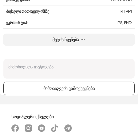
პიქსელი თითოეულ ინჩზე
141 PPI
ეკრანის ტიპი
IPS, FHD
ეკრანის ფორმატი
16 : 9
მეტის ჩვენება
სიკაშკაშე
250 nits
განახლების სიხშირე
144 Hz
პროცესორი
R5-7535HS
პროცესორის სიჩქარე
3.3GHz - 4.55 GHz
მიმოხილვის გამოქვეყნება
პროცესორის ნაკადი
ინფორმაცია მიუწვდომელია
ბირთვების რაოდენობა
6, მე-12 ნაკადი
ინტეგრირებული გრაფიკული ბარათი
არა
სოციალური ქსელები
გრაფიკული პროცესორი
NVIDIA® GeForce RTX™ 4060
ქეშ-მეხსიერება
19 MB