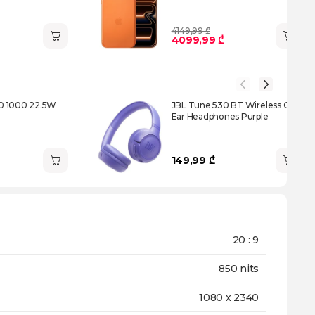
4149,99 ₾
4099,99 ₾
0 1000 22.5W
JBL Tune 530 BT Wireless On-
Ear Headphones Purple
149,99 ₾
20 : 9
850 nits
1080 x 2340