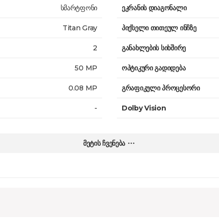
სმარტფონი
ეკრანის დიაგონალი
Titan Gray
პიქსელი თითეულ ინჩზე
2
განახლების სიხშირე
50 MP
ოპტიკური გადიდება
0.08 MP
გრაფიკული პროცესორი
-
Dolby Vision
8 MP
ელემენტი (mAh)
მეტის ჩვენება
არა
ელემენტის ტიპი
დიახ
უსადენო დამუხტვა
1080p@30fps
სწრაფი დამუხტვა
არა
თანდართული კაბელი