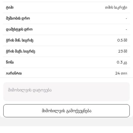
ტიპი
თმის საკრეჭი
მუშაობის დრო
-
დამუხტვის დრო
-
ჭრის მინ. სიგრძე
0.5 მმ
ჭრის მაქს. სიგრძე
23 მმ
წონა
0.3 კგ
გარანტია
24 თვე
მიმოხილვის გამოქვეყნება