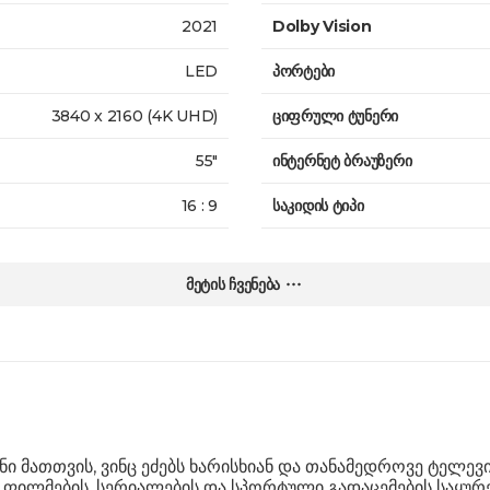
2021
Dolby Vision
LED
პორტები
3840 x 2160 (4K UHD)
ციფრული ტუნერი
55"
ინტერნეტ ბრაუზერი
16 : 9
საკიდის ტიპი
60 Hz
დისტანციური მართვა
მეტის ჩვენება
LED
რეკომენდირებული დისტანცია
დიახ
ზომები სადგამით
Google
ზომები სადგამის გარეშე
2
წონა
ი მათთვის, ვინც ეძებს ხარისხიან და თანამედროვე ტელევი
20W
გარანტია
ა ფილმების, სერიალების და სპორტული გადაცემების საყუ