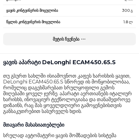
ყავის კონტეინერის მოცულობა
300 გ
წყლის კონტეინერის მოცულობა
1.8 ლ
რძის ქაფის ამომყვანი
დიახ
მეტის ჩვენება
ყავის ტიპი
ყავის მარცვლები, დაფქული ყავა
ფინჯანის მაქს. სიმაღლე
17 სმ
ყავის აპარატი DeLonghi ECAM450.65.S
წნევა
15 bar
თუ გსურთ სახლში ისიამოვნოთ კაფეს ხარისხის ყავით,
ყავის სიძლიერის შემრჩევი
დიახ
DeLonghi ECAM450.65.S სწორედ ის მოწყობილობაა,
რომელიც დაგეხმარებათ სრულყოფილი გემოს
სიმძლავრე
1450 W
მიღებაში ყოველ ჯერზე. აპარატი აერთიანებს იტალიურ
ხარისხს, ინოვაციურ ტექნოლოგიასა და თანამედროვე
კორპუსის მასალა
პლასტმასი
დიზაინს, რაც მას ყოველდღიური გამოყენებისთვის
განსაკუთრებით სასურველს ხდის.
ზომები
38.5 x 26 x 45 სმ
მთავარი მახასიათებლები
წონა
12 კგ
სრულად ავტომატური ყავის მომზადების სისტემა
გარანტია
36 თვე