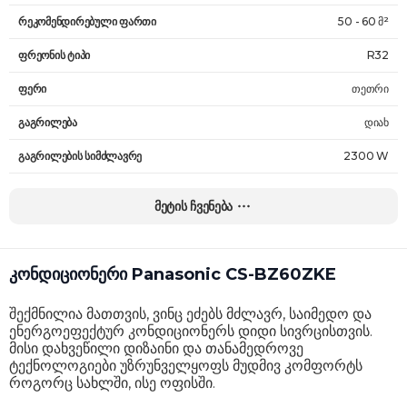
რეკომენდირებული ფართი
50 - 60 მ²
ფრეონის ტიპი
R32
ფერი
თეთრი
გაგრილება
დიახ
გაგრილების სიმძლავრე
2300 W
გათბობა
დიახ
მეტის ჩვენება
გათბობის სიმძლავრე
2650 W
ძირითადი ფუნქციები
ძილის რეჟიმი, ტაიმერი
კონდიციონერი Panasonic CS-BZ60ZKE
Wi-Fi
არა
შექმნილია მათთვის, ვინც ეძებს მძლავრ, საიმედო და
Wi-Fi მოდემი კომპლექტში
არა
ენერგოეფექტურ კონდიციონერს დიდი სივრცისთვის.
მისი დახვეწილი დიზაინი და თანამედროვე
იონიზაცია
არა
ტექნოლოგიები უზრუნველყოფს მუდმივ კომფორტს
როგორც სახლში, ისე ოფისში.
სამონტაჟო მილები
არა