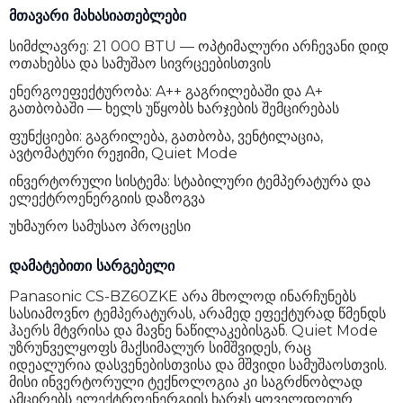
მთავარი მახასიათებლები
შიდა ბლოკის ზომები
79.9 x 20.9 x 29 სმ
სიმძლავრე: 21 000 BTU — ოპტიმალური არჩევანი დიდ
შიდა ბლოკის ხმაურის დონე
34 dB
ოთახებსა და სამუშაო სივრცეებისთვის
გარე ბლოკის ზომები
87.5 x 32 x 69.5 სმ
ენერგოეფექტურობა: A++ გაგრილებაში და A+
გათბობაში — ხელს უწყობს ხარჯების შემცირებას
გარე ბლოკის ხმაურის დონე
50 dB
ფუნქციები: გაგრილება, გათბობა, ვენტილაცია,
წონა
52 კგ
ავტომატური რეჟიმი, Quiet Mode
ინვერტორული სისტემა: სტაბილური ტემპერატურა და
გარანტია
24 თვე
ელექტროენერგიის დაზოგვა
უხმაურო სამუსაო პროცესი
დამატებითი სარგებელი
Panasonic CS-BZ60ZKE არა მხოლოდ ინარჩუნებს
სასიამოვნო ტემპერატურას, არამედ ეფექტურად წმენდს
ჰაერს მტვრისა და მავნე ნაწილაკებისგან. Quiet Mode
უზრუნველყოფს მაქსიმალურ სიმშვიდეს, რაც
იდეალურია დასვენებისთვისა და მშვიდი სამუშაოსთვის.
მისი ინვერტორული ტექნოლოგია კი საგრძნობლად
ამცირებს ელექტროენერგიის ხარჯს ყოველდღიურ