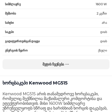
სიმძლავრე
1600 W
მუშაობა
2 კგ/წთ
სახეხი
არა
საკეპი
დიახ
გადატვირთვისგან დაცვა
დიახ
ენერგიის წყარო
ქსელი
კორპუსის მასალა
უჟანგავი ფოლადი
მეტის ჩვენება
საჭრელი დისკების მასალა
მეტალი
ზომები
22 x 38 x 30 სმ
ხორცსაკეპი Kenwood MG515
წონა
5.3 კგ
Kenwood MG515 არის თანამედროვე ხორცსაკეპი,
გარანტია
24 თვე
რომელიც შექმნილია მაქსიმალური კომფორტისა და
ეფექტურობისთვის. მისი 1600W სიმძლავრე
უზრუნველყოფს სწრაფ და ხარისხიან ხორცის დაკეპვას,