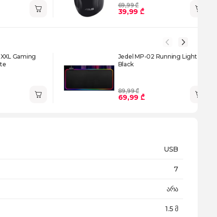
69,99 ₾
39,99 ₾
 XXL Gaming
Jedel MP-02 Running Light
te
Black
89,99 ₾
69,99 ₾
USB
7
არა
1.5 მ