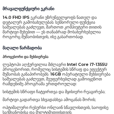
გრაფიკული პროცესორი
Intel Iris Xe Graphics
მრავალფუნქციური ეკრანი
ქეშ-მეხსიერება
12 MB
14.0 FHD IPS
ეკრანი უზრუნველყოფს ნათელ და
RAM მოცულობა
16 GB
დეტალურ გამოსახულებას. სენსორული ფუნქცია
საშუალებას გაძლევთ, მართოთ კომპიუტერი თითის
RAM მეხსიერების ტიპი
DDR4
მარტივი შეხებით — ეს თანაბრად მოსახერხებელია
როგორც მუშაობისთვის, ისე გასართობად.
RAM მეხსიერების სიჩქარე
3200 MHz
მაღალი წარმადობა
SSD მოცულობა
512 GB
პროცესორი და მეხსიერება
ვიდეო ადაპტერის ტიპი
ინტეგრირებული
ლეპტოპი აღჭურვილია მძლავრი
Intel Core i7-1355U
ვიდეო ბარათის მეხსიერება
არა
პროცესორით, რომელიც სისტემის სწრაფ და ეფექტურ
მუშაობას განაპირობებს.
16GB
ოპერატიული მეხსიერება
Touch ID
დიახ
საშუალებას გაძლევთ, შეუფერხებლად გამოიყენოთ
რამდენიმე პროგრამა ერთდროულად:
სტერეო ხმა
დიახ
სისტემის სწრაფი ჩატვირთვა და მყისიერი რეაგირება;
სპიკერების რაოდენობა
2
მარტივი გადართვა სხვადასხვა ამოცანას შორის;
პორტები
2 x USB-A, 1 x USB-C, 1 x HDMI, 1 x 3.5 mm
ოპტიმალური რესურსი ონლაინ სწავლისთვის, საოფისე
საქმიანობისა და მულტიმედიისთვის.
Wi-Fi
WiFi 6 802.11ax