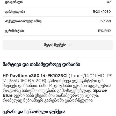
დიაგონალი
14"
გარჩევადობა
1920 x 1080
პიქსელი თითოეულ ინჩზე
157 PPI
ეკრანის ტიპი
IPS, FHD
ეკრანის ფორმატი
16 : 9
მეტის ჩვენება
სიკაშკაშე
250 nits
განახლების სიხშირე
60 Hz
მარტივი და თანამედროვე დიზაინი
პროცესორი
Intel Core I7
HP Pavilion x360 14-EK1026CI
(Touch/14.0" FHD IPS
პროცესორის სიჩქარე
3.7 GHz - 5.0 GHz
i7-1355U 16GB 512GB) გამოირჩევა ელეგანტური და
მსუბუქი დიზაინით. მისი 14-დიუმიანი ეკრანი იდეალურია
პროცესორის ნაკადი
1355U
როგორც სახლში, ისე გზაში გამოსაყენებლად.
Space
Blue
ფერი ხაზს უსვამს მის თანამედროვე სტილს,
ბირთვების რაოდენობა
10, მე-12 ნაკადი
რომელიც ნებისმიერ გარემოში გამორჩეულია.
ინტეგრირებული გრაფიკული ბარათი
დიახ
ეკრანი და სენსორული ფუნქცია