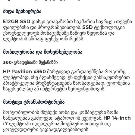
შიდა მეხსიერება
Bluetooth
5.3
512GB SSD
დისკი გთავაზობთ საკმარის სივრცეს თქვენი
კლავიატურის განათება
დიახ
ფაილებისა და პროგრამებისთვის.
SSD
ტექნოლოგია
უზრუნველყოფს მონაცემებზე წამიერ წვდომას და
კლავიატურის ენა
-
ლეპტოპის სწრაფ ფუნქციონირებას.
NumLock ღილაკები
არა
მობილურობა და მოხერხებულობა
ელემენტის ტიპი
Li-Ion
360-გრადუსიანი მექანიზმი
ოპერაციული სისტემა
FreeDOS
HP Pavilion x360
მარტივად გარდაიქმნება როგორც
ლეპტოპად, ისე პლანშეტად. ეს ფუნქცია განსაკუთრებით
კომპლექტაცია
დამტენი
პრაქტიკულია პრეზენტაციების წარსადგენად, ფილმების
საყურებლად ან ინტერნეტში სერფინგისთვის.
ზომები
32.2 x 1.99 x 20.9 სმ
წონა
1.4 კგ
მარტივი ტრანსპორტირება
გარანტია
24 თვე
მოწყობილობის მსუბუქი წონა და კომპაქტური ზომა
საშუალებას გაძლევთ, ატაროთ ის ყველგან.
HP 14-inch
i7
ლეპტოპი იდეალურია მოგზაურობისთვის თუ
ყოველდღიური გადაადგილებისთვის.