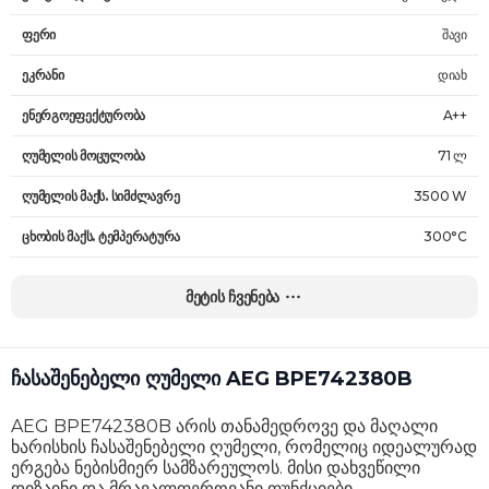
ფერი
შავი
ეკრანი
დიახ
ენერგოეფექტურობა
A++
ღუმელის მოცულობა
71 ლ
ღუმელის მაქს. სიმძლავრე
3500 W
ცხობის მაქს. ტემპერატურა
300°C
პროგრამების რაოდენობა
5
მეტის ჩვენება
კომპლექტაცია
2 ლანგარი, ბადე ლანგარი
ტაიმერი
დიახ
ჩასაშენებელი ღუმელი AEG BPE742380B
საათი
დიახ
AEG BPE742380B არის თანამედროვე და მაღალი
ზომები
59 х 56 х 55 სმ
ხარისხის ჩასაშენებელი ღუმელი, რომელიც იდეალურად
ერგება ნებისმიერ სამზარეულოს. მისი დახვეწილი
წონა
35 კგ
დიზაინი და მრავალფეროვანი ფუნქციები