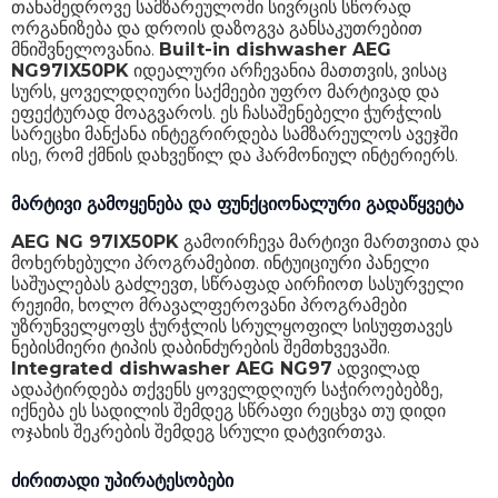
თანამედროვე სამზარეულოში სივრცის სწორად
ინტენსიური რეჟიმი
დიახ
ორგანიზება და დროის დაზოგვა განსაკუთრებით
მნიშვნელოვანია.
Built-in dishwasher AEG
სწრაფი რეცხვა
დიახ
NG97IX50PK
იდეალური არჩევანია მათთვის, ვისაც
სურს, ყოველდღიური საქმეები უფრო მარტივად და
ექსტრა ჰიგიენა
დიახ
ეფექტურად მოაგვაროს. ეს ჩასაშენებელი ჭურჭლის
სარეცხი მანქანა ინტეგრირდება სამზარეულოს ავეჯში
რეცხვის ეფექტურობის კლასი
A
ისე, რომ ქმნის დახვეწილ და ჰარმონიულ ინტერიერს.
გაშრობის ეფექტურობის კლასი
A
მარტივი გამოყენება და ფუნქციონალური გადაწყვეტა
პროგრამების რაოდენობა
8
AEG NG 97IX50PK
გამოირჩევა მარტივი მართვითა და
მოხერხებული პროგრამებით. ინტუიციური პანელი
ზომები
86.5 x 59.6 x 56 სმ
საშუალებას გაძლევთ, სწრაფად აირჩიოთ სასურველი
რეჟიმი, ხოლო მრავალფეროვანი პროგრამები
წონა
43 კგ
უზრუნველყოფს ჭურჭლის სრულყოფილ სისუფთავეს
ნებისმიერი ტიპის დაბინძურების შემთხვევაში.
გარანტია
24 თვე
Integrated dishwasher AEG NG97
ადვილად
ადაპტირდება თქვენს ყოველდღიურ საჭიროებებზე,
იქნება ეს სადილის შემდეგ სწრაფი რეცხვა თუ დიდი
ოჯახის შეკრების შემდეგ სრული დატვირთვა.
ძირითადი უპირატესობები