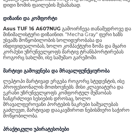
დიდი ზომის ფაილების შესანახად.
Touch ID
დიახ
დიზაინი და კომფორტი
სტერეო ხმა
დიახ
Asus TUF 16 A607NUG
გამოირჩევა თანამედროვე და
სპიკერების რაოდენობა
2
მინიმალისტური დიზაინით. "Mecha Gray" ფერი ხაზს
უსვამს მოწყობილობის სოლიდურობასა და
პორტები
2 x USB-A, 2 x USB-C, 1 x HDMI, 1 x 3.55mm, 1 x RJ45
ინდივიდუალობას, ხოლო კომპაქტური ზომა და მყარი
კორპუსი უზრუნველყოფს მარტივ ტრანსპორტირებას
Wi-Fi
802.11ax
როგორც სახლში, ისე სამუშაო გარემოში.
Bluetooth
5.3
მარტივი გამოყენება და მრავალფუნქციურობა
კლავიატურის განათება
დიახ
ლეპტოპი მარტივად ერგება როგორც სტუდენტის, ისე
პროფესიონალის მოთხოვნებს. მისი კლავიატურა და
კლავიატურის ენა
EN/RU
ეკრანი უზრუნველყოფს კომფორტულ მუშაობას
ხანგრძლივი სესიების დროსაც, ხოლო
NumLock ღილაკები
არა
მრავალფეროვანი პორტების ნაკრები საშუალებას
გაძლევთ, მარტივად დააკავშიროთ ნებისმიერი საჭირო
ელემენტის ტიპი
Li-Ion
მოწყობილობა.
ოპერაციული სისტემა
FreeDOS
პრაქტიკული უპირატესობები
კომპლექტაცია
დამტენი