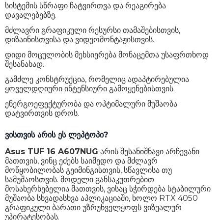
სისტემის სწრაფი ჩატვირთვა და რეაგირება
ზომები
35.4 x 25.1 x 2.24 სმ
დავალებებზე.
მძლავრი გრაფიკული რესურსი თამაშებისთვის,
წონა
2.2 კგ
დიზაინისთვისა და ვიდეომონტაჟისთვის.
გარანტია
24 თვე
დიდი მოცულობის მეხსიერება მონაცემთა უსაფრთხოდ
შესანახად.
გამძლე კონსტრუქცია, რომელიც ადაპტირებულია
ყოველდღიური ინტენსიური გამოყენებისთვის.
ენერგოეფექტურობა და ოპტიმალური მუშაობა
დატვირთვის დროს.
ვისთვის არის ეს ლეპტოპი?
Asus TUF 16 A607NUG
არის შესანიშნავი არჩევანი
მათთვის, ვინც ეძებს საიმედო და მძლავრ
მოწყობილობას გეიმინგისთვის, სწავლისა თუ
სამუშაოსთვის. მოდელი განსაკუთრებით
მოსახერხებელია მათთვის, ვისაც სჭირდება სტაბილური
მუშაობა სხვადასხვა აპლიკაციაში, ხოლო RTX 4050
გრაფიკული ბარათი უზრუნველყოფს ვიზუალურ
უპირატესობას.