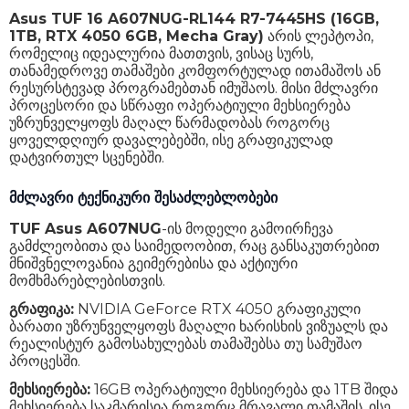
Asus TUF 16 A607NUG-RL144 R7-7445HS (16GB,
პროცესორის სიჩქარე
3.2 GHz - 4.7 GHz
1TB, RTX 4050 6GB, Mecha Gray)
არის ლეპტოპი,
რომელიც იდეალურია მათთვის, ვისაც სურს,
პროცესორის ნაკადი
7445HS
თანამედროვე თამაშები კომფორტულად ითამაშოს ან
რესურსტევად პროგრამებთან იმუშაოს. მისი მძლავრი
ბირთვების რაოდენობა
6, მე-12 ნაკადი
პროცესორი და სწრაფი ოპერატიული მეხსიერება
უზრუნველყოფს მაღალ წარმადობას როგორც
ინტეგრირებული გრაფიკული ბარათი
დიახ
ყოველდღიურ დავალებებში, ისე გრაფიკულად
დატვირთულ სცენებში.
გრაფიკული პროცესორი
NVIDIA® GeForce RTX 4050
მძლავრი ტექნიკური შესაძლებლობები
ქეშ-მეხსიერება
22 MB
TUF Asus A607NUG
-ის მოდელი გამოირჩევა
RAM მოცულობა
16 GB
გამძლეობითა და საიმედოობით, რაც განსაკუთრებით
მნიშვნელოვანია გეიმერებისა და აქტიური
RAM მეხსიერების ტიპი
DDR5
მომხმარებლებისთვის.
RAM მეხსიერების სიჩქარე
-
გრაფიკა:
NVIDIA GeForce RTX 4050 გრაფიკული
ბარათი უზრუნველყოფს მაღალი ხარისხის ვიზუალს და
SSD მოცულობა
1 TB
რეალისტურ გამოსახულებას თამაშებსა თუ სამუშაო
პროცესში.
ვიდეო ადაპტერის ტიპი
არაინტეგრირებული
მეხსიერება:
16GB ოპერატიული მეხსიერება და 1TB შიდა
ვიდეო ბარათის მეხსიერება
6 GB
მეხსიერება საკმარისია როგორც მრავალი თამაშის, ისე