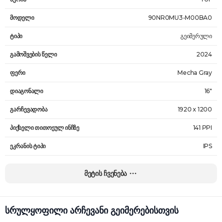
მოდელი
90NR0MU3-M00BA0
ტიპი
გეიმერული
გამოშვების წელი
2024
ფერი
Mecha Gray
დიაგონალი
16"
გარჩევადობა
1920 x 1200
პიქსელი თითოეულ ინჩზე
141 PPI
ეკრანის ტიპი
IPS
ეკრანის ფორმატი
16 : 10
მეტის ჩვენება
სიკაშკაშე
300 nits
განახლების სიხშირე
144 Hz
სრულყოფილი არჩევანი გეიმერებისთვის
პროცესორი
AMD Ryzen 7