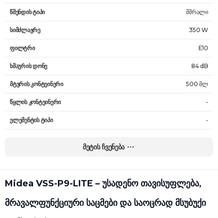
წმენდის ტიპი
მშრალი
სიმძლავრე
350 W
ფილტრი
E10
ხმაურის დონე
84 dB
მტვრის კონტეინერი
500 მლ
წყლის კონტეინერი
-
ელემენტის ტიპი
-
ენერგიის წყარო
ელემენტი
მეტის ჩვენება
მუშაობის დრო
40 წთ
დატენვის დრო
5 სთ
Midea VSS-P9-LITE – უსადენო თავისუფლება,
წონა
2.87 კგ
მრავალფუნქციური საცმები და საოცრად მსუბუქი
გარანტია
24 თვე