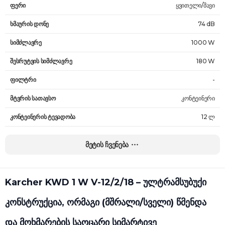
ფერი
ყვითელი/შავი
ხმაურის დონე
74 dB
სიმძლავრე
1000 W
შესრუტვის სიმძლავრე
180 W
ფილტრი
-
მტვრის სათავსო
კონტეინერი
კონტეინერის ტევადობა
12 ლ
მტვერსასრუტის მილი
პლასტმასი
მეტის ჩვენება
ენერგიის წყარო
ელექტრო ქსელი
კაბელის სიგრძე
2 მ
Karcher KWD 1 W V-12/2/18 – ულტრამსუბუქი
კაბელის დახვევა
-
კონსტრუქცია, ორმაგი (მშრალი/სველი) წმენდა
წონა
5.4 კგ
და მოხმარების საოცარი სიმარტივე