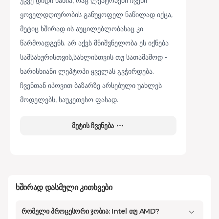
უკვე დიდი ხანია, რაც ლეპტოპები ჩვენი
ყოველდღიურობის განუყოფელ ნაწილად იქცა,
მეტიც ხშირად ის აუცილებლობასაც კი
წარმოადგენს. არ აქვს მნიშვნელობა ეს იქნება
სამსახურისთვის,სახლისთვის თუ სათამაშოდ -
ხარისხიანი ლეპტოპი ყველას გვჭირდება.
ჩვენთან იპოვით ბაზარზე არსებული უახლეს
მოდელებს, საუკეთესო ფასად.
ლეპტოპები თანამედროვე, პორტატული და
მეტის ჩვენება
მრავალმხრივი ტექნოლოგიის ერთ-ერთი
საუკეთესო მაგალითია, რომელსაც შეუძლია იმ
ფუნქციების უმეტესი ნაწილის შესრულება, რასაც
დესკტოპ კომპიუტერი ვერ გვთავაზობს.
Kontakt.ge-ს არჩევანი მიზნად ისახავს
ხშირად დასმული კითხვები
ტექნოლოგიური ბაზრის შესაძლებლობების
რომელი პროცესორი ჯობია: Intel თუ AMD?
გაუმჯობესებას. ჩვენ გთავაზობთ სხვადასხვა