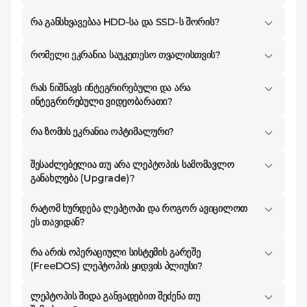
სპეციფიკაციებისა და მახასიათებლების
რა განსხვავებაა HDD-სა და SSD-ს შორის?
ნოუთბუქებს
. პრემიუმ კლასით დაწყებული და
ბიუჯეტური კლასით დამთავრებული, აქ არის
რომელი ეკრანია საუკეთესო თვალისთვის?
ყველაფერი, რაც გჭირდებათ.
რას ნიშნავს ინტეგრირებული და არა
ინტეგრირებული ვიდეობარათი?
როგორ შევარჩიო ლეპტოპი სწორად?
რა ზომის ეკრანია ოპტიმალური?
ლეპტოპის ყიდვისას უმნიშვნელოვანესია
შესაძლებელია თუ არა ლეპტოპის სამომავლო
სწორად გქონდეთ განსაზღვრული რისთვის
განახლება (Upgrade)?
გჭირდებათ იგი. ლეპტოპები იყოფიან სამ
რატომ ხურდება ლეპტოპი და როგორ ავიცილოთ
ძირითად კლასად, ესენია:
ეს თავიდან?
სამუშაო (პროფესიული) ლეპტოპები
- ისინი
გამოირჩევიან დახვეწილი და
რა არის ოპერაციული სისტემის გარეშე
(FreeDOS) ლეპტოპის ყიდვის პლიუსი?
მინიმალისტური დიზაინით, მაღალი
წარმადობით, ძლიერი პროცესორით და
ლეპტოპის შიდა განვადებით შეძენა თუ